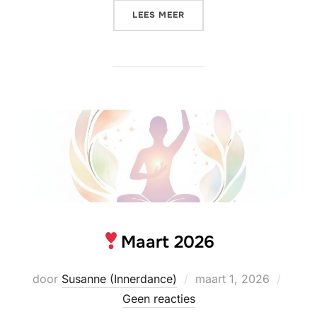
«
APRIL 2026»
LEES MEER
Maart 2026
Geplaatst
door
Susanne (Innerdance)
maart 1, 2026
op
Geen reacties