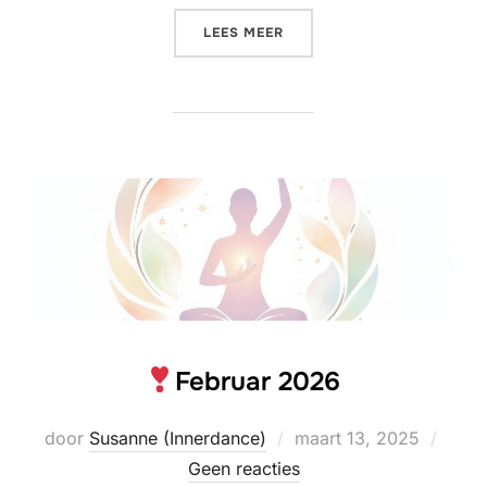
«
JANUAR 2026»
LEES MEER
Februar 2026
Geplaatst
door
Susanne (Innerdance)
maart 13, 2025
op
Geen reacties