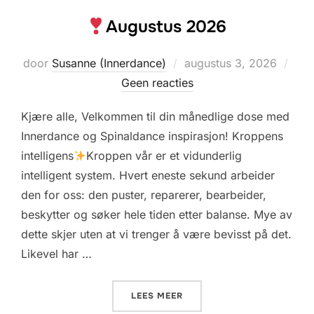
Augustus 2026
Geplaatst
door
Susanne (Innerdance)
augustus 3, 2026
op
Geen reacties
Kjære alle, Velkommen til din månedlige dose med
Innerdance og Spinaldance inspirasjon! Kroppens
intelligens
Kroppen vår er et vidunderlig
intelligent system. Hvert eneste sekund arbeider
den for oss: den puster, reparerer, bearbeider,
beskytter og søker hele tiden etter balanse. Mye av
dette skjer uten at vi trenger å være bevisst på det.
Likevel har …
«
AUGUSTUS 2026»
LEES MEER