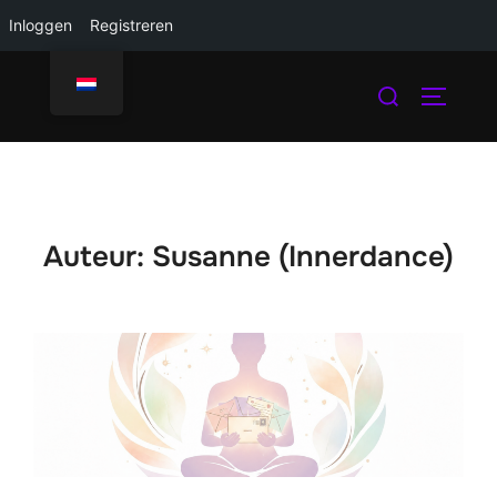
Inloggen
Registreren
Ga
Zoek
naar
TOGGLE
naar:
de
inhoud
Auteur:
Susanne (Innerdance)