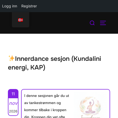
Logg inn
Registrer
Skip
Search
to
TOGGLE
for:
content
Innerdance sesjon (Kundalini
energi, KAP)
11
I denne sesjonen går du ut
nov
av tankestrømmen og
kommer tilbake i kroppen
2026
din. Kroppen din vet ofte