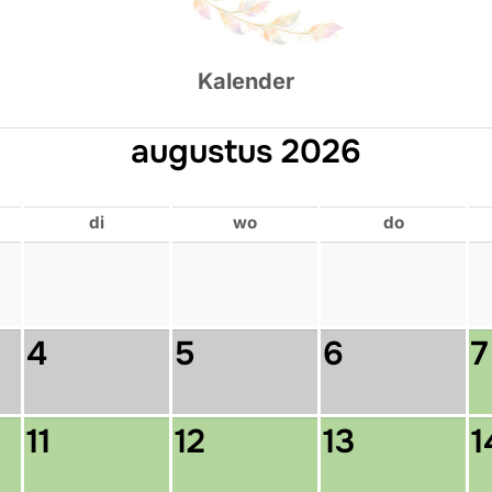
Kalender
augustus 2026
di
wo
do
4
5
6
7
11
12
13
1