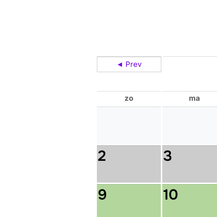
◄ Prev
zo
ma
2
3
9
10