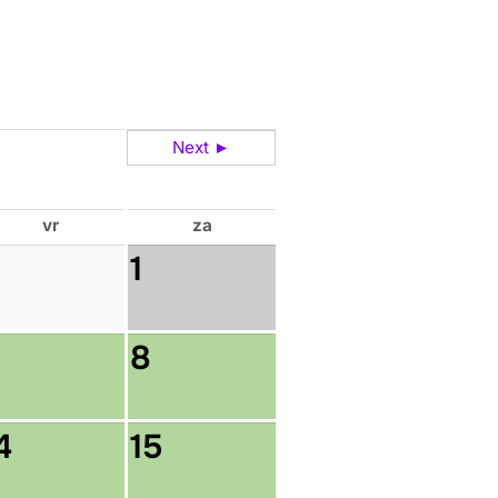
Next ►
vr
za
1
8
4
15